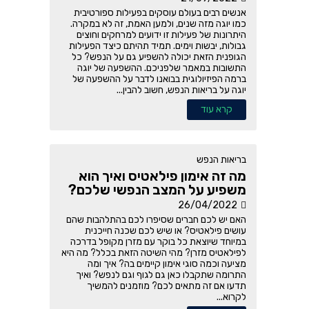
אנשים רבים בעולם עוסקים בפעילות ספורטיבית
כמו יוגה מזה שנים, ולמען האמת, זה לא במקרה.
היתרונות של פעילות זו ידועים למרחקים וחוצים
גבולות, יבשות וימים. תמיד תהיתם כיצד הפעילות
הגופנית הזאת יכולה להשפיע גם על הנפש? כל
התשובות במאמר שלפניכם. ההשפעה של יוגה
ברמה הפיזיולוגית בבואנו לדבר על ההשפעה של
יוגה על בריאות הנפש, חשוב להבין...
קרא עוד
בריאות הנפש
מה זה אימון פילאטיס ואיך הוא
משפיע על המצב הנפשי שלכם?
26/04/2022
האם יש לכם חברים שסיפרו לכם בהתלהבות שהם
עושים פילאטיס? או שיש לכם שכנה חייכנית
במיוחד שיוצאת כל בוקר עם מזרן מקופל בדרכה
לפילאטיס מזרן? מהי השיטה הזאת בכלל? מה היא
מציעה וכמה סוגי אימון קיימים בה? איך ומה
התרומה שתקבלו כאן גם לגוף וגם לנפש? ואיך
תדעו אם זה מתאים לכם? מוזמנים להמשיך
לקרוא...