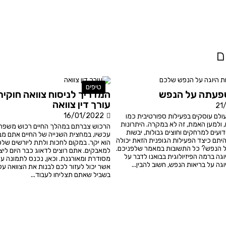
ם
טיפים
שפעתה על הנפש
המדריך לניסוח צוואה חוקית
עורך דין צוואה
21
16/01/2022
ולם עוסקים בפעילות ספורטיבית כמו
, ולמען האמת, זה לא במקרה. היתרונות
הרכוש צברתם במהלך החיים רכוש משפחת
ידועים למרחקים וחוצים גבולות, יבשות
עכשיו, במחצית השנייה של החיים אתם מב
היתם כיצד הפעילות הגופנית הזאת יכולה
הוא יקר. במקום לחכות ולתת ליורשים של
 הנפש? כל התשובות במאמר שלפניכם.
למאבקים. אתם רוצים לדאוג כבר היום ליצ
ה ברמה הפיזיולוגית בבואנו לדבר על
מסודרת ומאורגנת. וכאן, נכנס לתמונה עור
ה על בריאות הנפש, חשוב להבין...
אשר יכול לעזור לכם לבנות את הצוואה על 
בשביל שאתם תצליחו לעבוד...