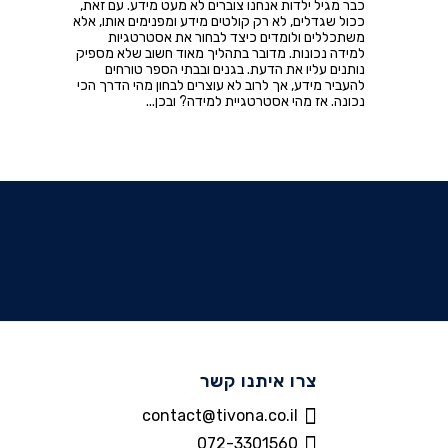
כבר מגיל ילדות אנחנו צוברים לא מעט מידע. עם זאת,
ככול שגדלים, לא רק קולטים מידע ומפנימים אותו, אלא
משתכללים ולומדים כיצד לבחור את אסטרטגיות
למידה נכונות. מדובר בתהליך מאוד חשוב שלא מספיק
נותנים עליו את הדעת. בגנים ובבתי הספר טורחים
להעביר מידע, אך לרוב לא עוצרים לבחון מהי הדרך הכי
נכונה. אז מהי אסטרטגיית למידה? ובכן...
צרו איתנו קשר
contact@tivona.co.il
072-3301560