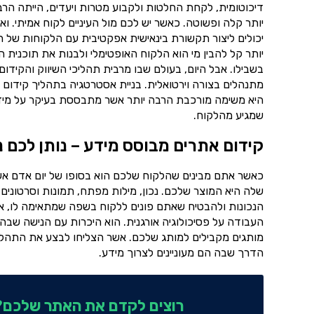
דיכוטומית, לקחת החלטות ולקבוע מטרות ויעדים, הייתה הר
יותר קלה ופשוטה. כאשר יש לכם מול העיניים לקוח אמיתי. ו
יכולים ליצור תקשורת בינאישית אפקטיבית עם הלקוחות של ה
יותר קל להבין מי הוא הלקוח האופטימלי ולבנות את תוכנית ה
בשבילו. אבל היום, בעולם שבו מרבית תהליכי השיווק והקידום
מתנהלים בצורה וירטואלית. בניית אסטרטגיה בתהליך קידום 
היא משימה מורכבת הרבה יותר אשר מתבססת בעיקר על מיד
שמגיע מהלקוח.
קידום אתרים מבוסס מידע – נותן לכם 
כאשר אתם מבינים שהלקוח שלכם הוא בסופו של יום אדם א
שלה היא המוצר שלכם. נכון, מילות מפתח, תמונות וסרטונים
הנכונות ולהבטיח שאתם פונים ללקוח בשפה שמתאימה לו, א
העבודה על פסיכולוגיה אורגנית. הוא היכרות עם הנישה שבה
מותגים מקבילים למותג שלכם. אשר הצליחו לבצע את התהליך
הדרך שבה הם מעוניינים לצרוך מידע.
רוצים לקדם את האתר שלכם? 