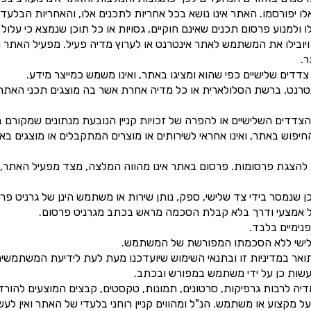
אלו יפורסמו. האתר אינו נושא בכל אחריות לתכנים אלו, והאחריות הבל
מנוע פרסום תכנים שאינם חוקיים, גסויות או כל תוכן שנמצא כי עלול 
ם ויובילו את המשתמש לאתר אינטרנט או לערוץ מדיה פעיל. מפעיל האתר
.
דים שלישיים כפי שהוא ומציגו באתר, ואינו משמש כמייצר מידע.
רנט, ברשת הסלולארית או כל מדיה אחרת אשר בה מוצגים תכני האתר.
דדים השלישיים או להפרה של זכויות קניין הנובעת מנתונים שמקורם ב
החיפוש באתר, ואינו אחראי לשירותים או מוצרים המתקבלים או מוצגים ב
הצגת פרסומות. פרסום באתר אינו מהווה המלצה, מצד מפעיל האתר, 
וכן שנמסר בידי צד שלישי, ספק, נותן שירות או משתמש הינן של גרניט 
בכל אמצעי ודרך בלא קבלת הסכמה מראש בכתב מגרניט פרסום.
ימיים בלבד.
שלישי ללא הסכמתו המפורשת של המשתמש.
אר במדיניות זו ובתנאי השימוש שיועדכנו מעת לעת לידיעת המשתמשים
שות כן על ידי משתמש במפורש ובכתב.
יה לרבות גרפיקות, סרטונים, תמונות, טקסטים, קבצים המוצעים להורד
על מקצוע או משתמש. הנ"ל ומהווים קניין רוחני בלעדי של האתר ואין 