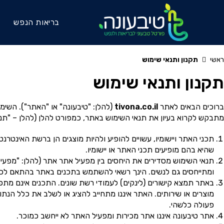
בריאות הנפש
ראשי
תקנון ותנאי שימוש
תקנון ותנאי שימוש
ברוכים הבאים לאתר
tivona.co.il
(להלן: "טיבעונה" או "האתר"). השימ
מתבקש לקרוא בעיון את תנאי השימוש באתר, כמפורט להלן (להלן – "תנא
תכני האתר ויישומיו, עשויים להופיע ולהיות מוצגים הן ברשת האינטר
שהיא בהם מופיעים תכני האתר או יישומיו.
תנאי השימוש מסדירים את היחסים בין מפעיל אתר אתר (להלן: "מפעיל
ומתייחסים גם לנשים. הינך רשאי להשתמש בתכנים באתר בהתאם לכל
באתר תמצא קישורים (לינקים) לעמודי רשת שונים. התכנים אינם מת
מוצרים או שירותים. האתר איננו מתחייב להציג או לשלב את כלל הנתו
פעולה כלשהי.
אתר טיבעונה איננו אתר מכירות ומפעיל האתר לא ייחשב כמוכר.