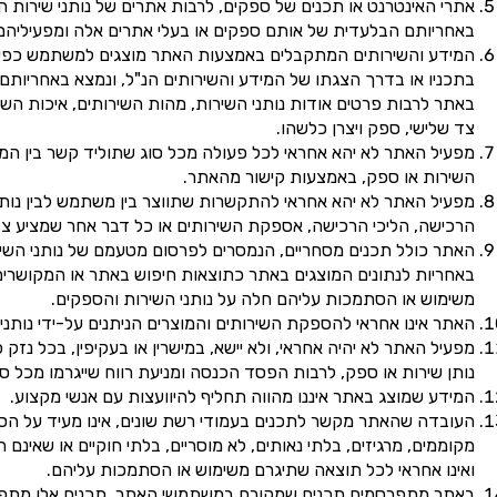
אתרי האינטרנט או תכנים של ספקים, לרבות אתרים של נותני שירות 
באחריותם הבלעדית של אותם ספקים או בעלי אתרים אלה ומפעיליהם
המידע והשירותים המתקבלים באמצעות האתר מוצגים למשתמש כפי שה
בתכניו או בדרך הצגתו של המידע והשירותים הנ"ל, ונמצא באחריותם 
באתר לרבות פרטים אודות נותני השירות, מהות השירותים, איכות השי
צד שלישי, ספק ויצרן כלשהו.
מפעיל האתר לא יהא אחראי לכל פעולה מכל סוג שתוליד קשר בין המש
השירות או ספק, באמצעות קישור מהאתר.
מפעיל האתר לא יהא אחראי להתקשרות שתווצר בין משתמש לבין נותן שי
הרכישה, הליכי הרכישה, אספקת השירותים או כל דבר אחר שמציע צד ש
האתר כולל תכנים מסחריים, הנמסרים לפרסום מטעמם של נותני השיר
באחריות לנתונים המוצגים באתר כתוצאות חיפוש באתר או המקושרים 
משימוש או הסתמכות עליהם חלה על נותני השירות והספקים.
האתר אינו אחראי להספקת השירותים והמוצרים הניתנים על-ידי נותני 
מפעיל האתר לא יהיה אחראי, ולא יישא, במישרין או בעקיפין, בכל 
נותן שירות או ספק, לרבות הפסד הכנסה ומניעת רווח שייגרמו מכל ס
המידע שמוצג באתר איננו מהווה תחליף להיוועצות עם אנשי מקצוע.
העובדה שהאתר מקשר לתכנים בעמודי רשת שונים, אינו מעיד על הסכ
מקוממים, מרגיזים, בלתי נאותים, לא מוסריים, בלתי חוקיים או שאינ
ואינו אחראי לכל תוצאה שתיגרם משימוש או הסתמכות עליהם.
באתר מתפרסמים תכנים שמקורם במשתמשי האתר. תכנים אלו מתפרסמ