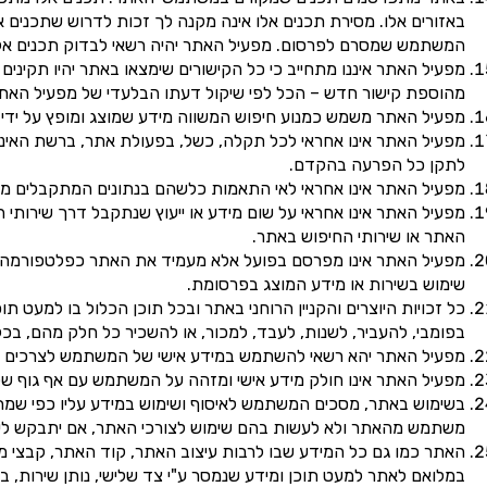
באזורים אלו. מסירת תכנים אלו אינה מקנה לך זכות לדרוש שתכנים 
המשתמש שמסרם לפרסום. מפעיל האתר יהיה רשאי לבדוק תכנים אלו ול
מפעיל האתר איננו מתחייב כי כל הקישורים שימצאו באתר יהיו תקיני
מהוספת קישור חדש – הכל לפי שיקול דעתו הבלעדי של מפעיל האתר
מפעיל האתר משמש כמנוע חיפוש המשווה מידע שמוצג ומופץ על ידי צד
מפעיל האתר אינו אחראי לכל תקלה, כשל, בפעולת אתר, ברשת האינט
לתקן כל הפרעה בהקדם.
מפעיל האתר אינו אחראי לאי התאמות כלשהם בנתונים המתקבלים מהצ
מפעיל האתר אינו אחראי על שום מידע או ייעוץ שנתקבל דרך שירותי 
האתר או שירותי החיפוש באתר.
מפעיל האתר אינו מפרסם בפועל אלא מעמיד את האתר כפלטפורמה ל
שימוש בשירות או מידע המוצג בפרסומת.
כל זכויות היוצרים והקניין הרוחני באתר ובכל תוכן הכלול בו למעט ת
בפומבי, להעביר, לשנות, לעבד, למכור, או להשכיר כל חלק מהם, 
מפעיל האתר יהא רשאי להשתמש במידע אישי של המשתמש לצרכים פנ
מפעיל האתר אינו חולק מידע אישי ומזהה על המשתמש עם אף גוף 
בשימוש באתר, מסכים המשתמש לאיסוף ושימוש במידע עליו כפי שמתו
משתמש מהאתר ולא לעשות בהם שימוש לצורכי האתר, אם יתבקש לע
האתר כמו גם כל המידע שבו לרבות עיצוב האתר, קוד האתר, קבצי מד
במלואם לאתר למעט תוכן ומידע שנמסר ע"י צד שלישי, נותן שירות, ב