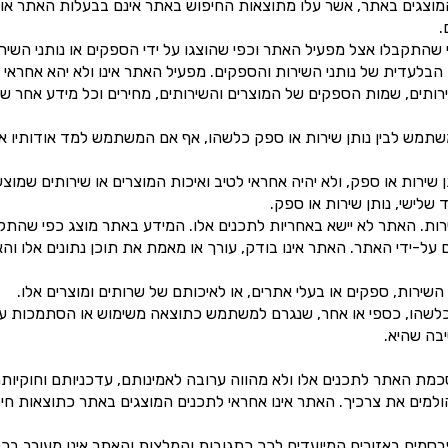
המוצגים באתר, אשר עלו מתוצאות החיפוש באתר אינם בבעלות האתר או מ
.
תקבלו אצל מפעיל האתר וכפי שהוצגו על ידי הספקים או נותני השיר
הבלעדית של נותני השירות והספקים. מפעיל האתר אינו ולא יהא אחראי ל
רותים, שמות הספקים של המוצרים והשירותים, מחירים וכל מידע אחר שמק
תמש לבין נותן שירות או ספק כלשהו, אף אם המשתמש למד אודותיו או 
רות או ספק, ולא יהיה אחראי לטיב ואיכות המוצרים או שירותים שמוצעי
לישי, נותן שירות או ספק.
ות. האתר לא יישא באחריות לתכנים אלו. המידע באתר מוצג כפי שהתקב
על-ידי האתר. האתר אינו בודק, עורך או מאמת את תוכן נתונים אלו וה
השירות, ספקים או בעלי אתרים, או לאיכותם של שרותים ומוצרים אלו.
נזק כלשהו, כספי או אחר, שנגרם למשתמש כתוצאה משימוש או הסתמכות ע
יבה שהיא.
מת האתר לתכנים אלו ולא מהווה ערובה לאמינותם, עדכניותם וחוקיותם
ם הולמים את צרכיך. האתר אינו אחראי לתכנים המוצגים באתר כתוצאות ח
ים באזורים המיועדים לכך כתגובות והמלצות והאתר אינו מעורב בכ