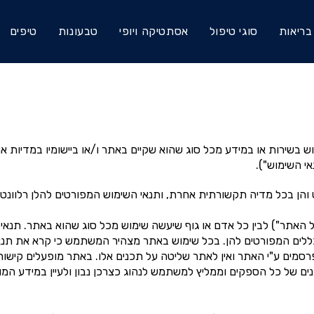
בריאות
סוגי טיפול
אסתטיקה ויופי
טבעונות
טיפים
וש בשירות או במידע מכל סוג שהוא שקיים באתר ו/או ביישומיו במדיות 
י השימוש").
נט והן בכל מדיה תקשורתית אחרת, ותנאי השימוש המפורטים להלן רלוונטי
 האתר") לבין כל אדם או גוף שיעשה שימוש מכל סוג שהוא באתר. תנאי 
לים המפורטים להן. בכל שימוש באתר מצהיר המשתמש כי קרא את תנאי
פרסמים ע"י האתר ואין לאתר שליטה על תכנים אלו. באתר מופעלים קיש
נים של כל הספקים וממליץ למשתמש לנהוג כצרכן נבון ולעיין במידע המו