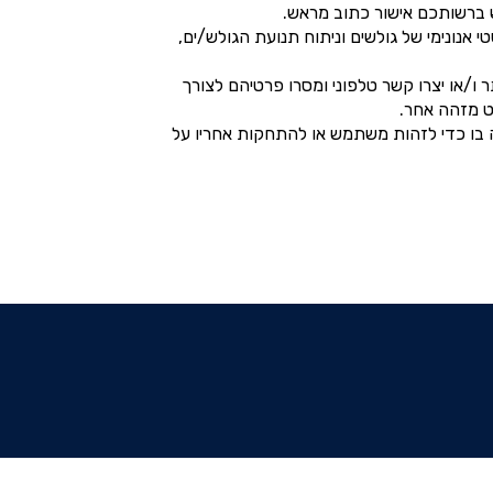
יש ברשותכם אישור כתוב מראש.
אנונימי של גולשים וניתוח תנועת הגולש/ים,
ו/או יצרו קשר טלפוני ומסרו פרטיהם לצורך
ט מזהה אחר.
כמפר התחייבות לפרטיות או פוגע בפרטיות משתמש בשל כל מידע, כהגדרתו בחוק המחשבים תשנ"ה – 1995, שיהיה בו כדי לזהות משתמש או להתחקות אחריו על